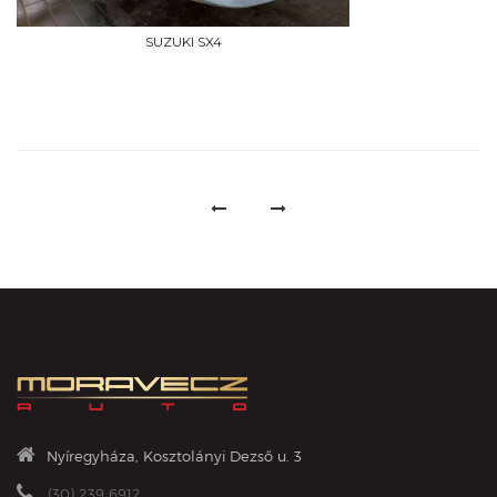
SUZUKI SX4
Nyíregyháza, Kosztolányi Dezső u. 3
(30) 239 6912