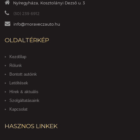
Nyíregyháza, Kosztolányi Dezső u. 3
(30) 239 6912
info@moraveczauto.hu
OLDALTÉRKÉP
Kezdőlap
Rólunk
Bontott autóink
Letöltések
Hírek & aktuális
Szolgáltatásaink
Kapcsolat
HASZNOS LINKEK